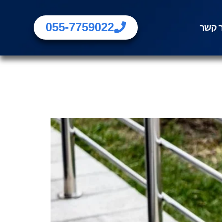
055-7759022
ר קשר