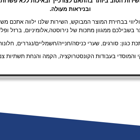
ות הטוב ביותר בהתאם לצורכייך ובאיכות ללא פשרות א
ובניראות מעולה.
וליווי בבחירת המוצר המבוקש, השירות שלנו ילווה אתכם משל
שבילכם ממגוון מתכות של נירוסטה,אלומיניום, ברזל ופלדה
כת כגון: סורגים, שערי כניסה/חנייה/חשמליים/נגררים, חלונות
י והמוסדי בעבודות הקונסטרוקציה, הקמה והנחת תשתיות צנ